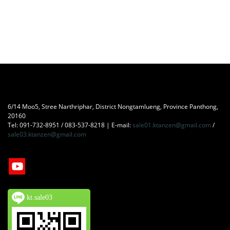
6/14 Moo5, Stree Narthriphar, District Nongtamlueng, Province Panthong,
20160
Tel: 091-732-8951 / 083-537-8218 | E-mail:
sale01.ktanzen@gmail.com
/
sale03.ktanzen@gmail.com
kt.sale03