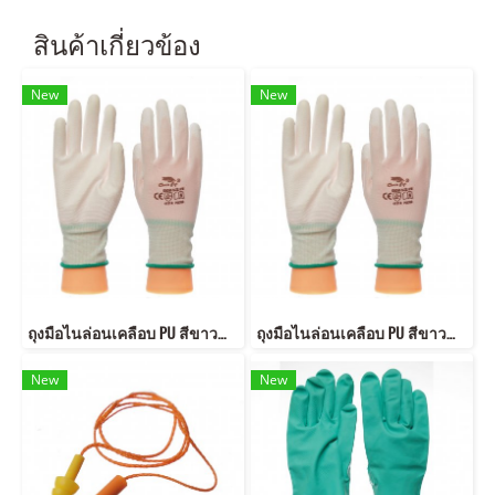
สินค้าเกี่ยวข้อง
New
New
ถุงมือไนล่อนเคลือบ PU สีขาว（PUナイロン手袋）
ถุงมือไนล่อนเคลือบ PU สีขาว（PUナイロン手袋）
New
New