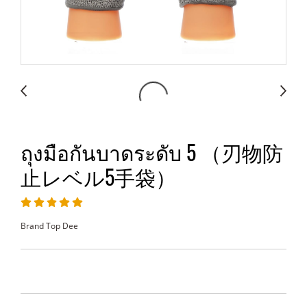
ถุงมือกันบาดระดับ 5 （刃物防
止レベル5手袋）
Brand Top Dee